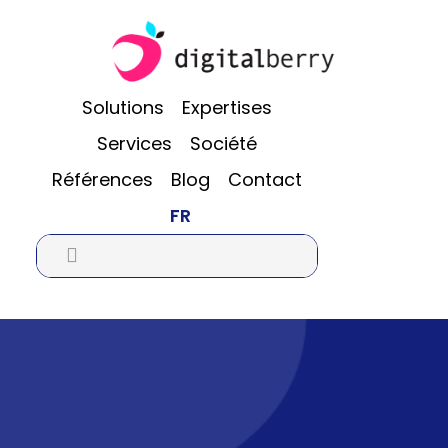
Passer
Passer
Passer
au
à
au
contenu
la
pied
principal
barre
de
Solutions
Expertises
latérale
page
Services
Société
principale
Références
Blog
Contact
FR
