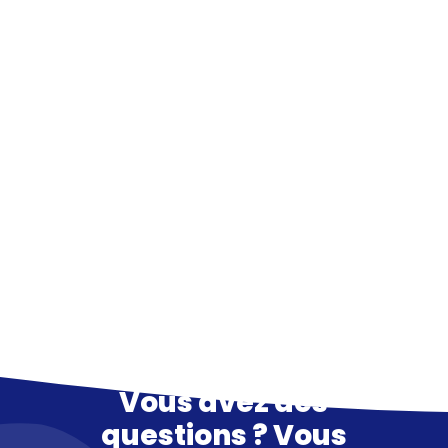
La donnée est validée par plusieurs noeuds de
façon continue grâce à la technologie blockchain.
Dossier de preuves
BerryCord automatise la constitution des dossiers
de preuves intelligibles, selon vos besoins métiers.
Vous avez des
questions ? Vous