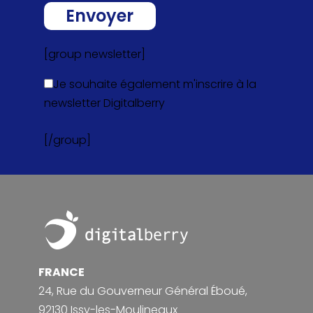
[group newsletter]
Je souhaite également m'inscrire à la
newsletter Digitalberry
[/group]
Footer
FRANCE
24, Rue du Gouverneur Général Éboué,
92130 Issy-les-Moulineaux