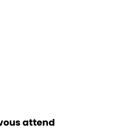
Exécution
Nous procédons à la cérémonie des clés
en tant que maître et opérateur de la
cérémonie, avec un engagement de
respect total de la confidentialité.
 vous attend