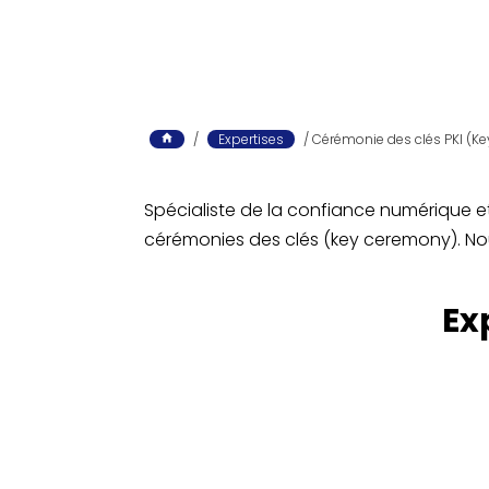
/
Expertises
/
Cérémonie des clés PKI (K
Spécialiste de la confiance numérique et 
cérémonies des clés (key ceremony). N
Ex