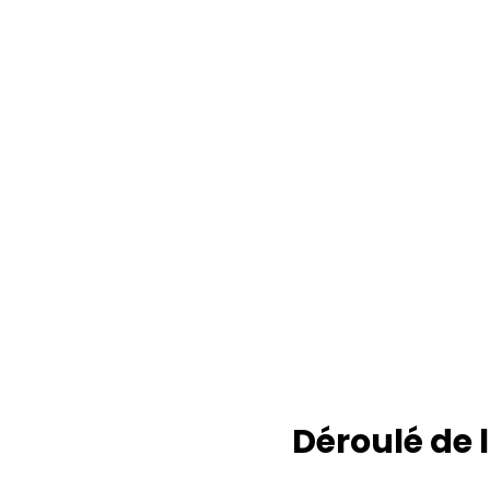
Organisation
Nous préparons la séance de cérémoni
des clés, définissons les opérations don
vous avez besoin, rédigeons le script d
cérémonie et désignons un maître de
cérémonie qui vous accompagnera
tout au long de la cérémonie des clés.
Déroulé de 