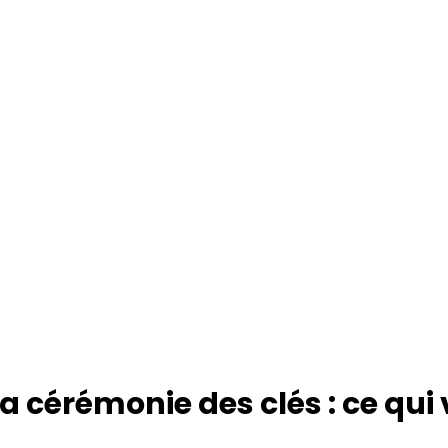
Conseil
e
Nous vous conseillons dans votre choix
t
de module cryptographique HSM qui
e
permet de stocker les clés ainsi que les
« secrets » remis durant votre cérémonie
des clés.
la cérémonie des clés : ce qui