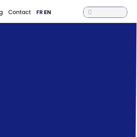

g
Contact
FR
EN