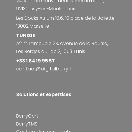
24, Rue du Gouverneur Général Éboué,
92130 Issy-les-Moulineaux
Les Docks Atrium 10.6, 10 place de la Joliette,
13002 Marseille
TUNISIE
A2-2, Immeuble 2S, avenue de la Bourse,
Les Berges du Lac 2, 1053 Tunis
+33 1 84 19 95 57
contact@digitalberry.fr
Solutions et expertises
BerryCert
BerryTMS
Gestion des certificats